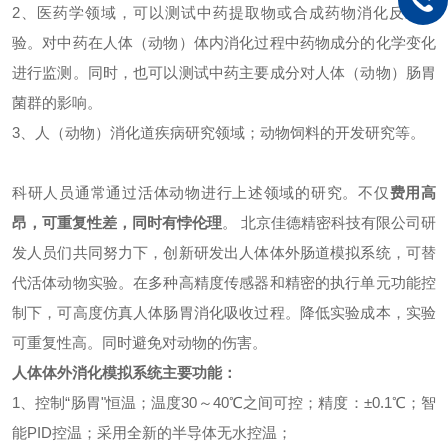
2
、医药学领域，可以测试中药提取物或合成药物消化反应实
验。对中药在人体（动物）体内消化过程中药物成分的化学变化
进行监测。同时，也可以测试中药主要成分对人体（动物）肠胃
菌群的影响。
3
、人（动物）消化道疾病研究领域；动物饲料的开发研究等。
科研人员通常通过活体动物进行上述领域的研究。不仅
费用高
昂，可重复性差，同时有悖伦理
。
北京佳德精密科技有限公司研
发人员们共同努力下，创新研发出人体体外肠道模拟系统，可替
代活体动物实验。在多种高精度传感器和精密的执行单元功能控
制下，可高度仿真人体肠胃消化吸收过程。降低实验成本，实验
可重复性高。同时避免对动物的伤害。
人体体外消化模拟系统主要功能：
1
、控制“肠胃"恒温；温度
30
～
40
℃之间可控；精度：±
0.1
℃；智
能
PID
控温；采用全新的半导体无水控温；