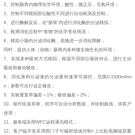
2
、控制肠胃内物理化学环境；酸性，微正压，无氧环境；
3
、控制不同模拟部位酸性不同进行自动检测及控制；
4
、进行酶解反应，在“肠胃"内进行消化酶的分泌模拟；
5
、检测消化过程中“食物"的化学变化情况；
6
、模拟小肠内分泌消化酶，底物进一步消化降解；
同时，提供人体（动物）肠胃内多种微生物生长的环境；
7
、实现多种吸收方式模拟，根据不同部位吸收特点，进行主动
吸收和被动吸收；
8
、消化液和分泌液的分泌量和速率可调控，范围
0-1500ml/mi
n
；参数可自行设定修改；
9
、实验重复率偏差＜
1%
；吸收偏差＜
2%
；
10
、操作组装简单，程序可自动分析数据，并绘制曲线，供客户
使用；
11
、服务端采用
WFC
远程通讯模式；
12
、客户端开发采用西门子可编程现场控制
+
上位机电脑端双重